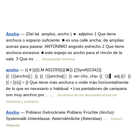
Ancho
— (Del lat. amplus, ancho.) ► adjetivo 1 Que tiene
anchura o espacio suficiente: ■ es una calle ancha, de amplias
aceras para pasear. ANTÓNIMO angosto estrecho 2 Que tiene
anchura excesiva: ■ este espejo es ancho para el rincón de la
sala. 3 Que es …
Enciclopedia Universal
ancho
— {{＃}}{{LM A02293}}{{〓}} {{SynA02342}}
{{［}}ancho{{］}}, {{［}}ancha{{］}} ‹an·cho, cha› {{《}}▍ adj.{{》}}
{{＜}}1{{＞}} Que tiene más anchura o mide más horizontalmente
de lo que es necesario o habitual: • Los pantalones de campana
son muy anchos por… …
Diccionario de uso del español actual con
sinónimos y antónimos
Ancho
— Poblano Getrocknete Poblano Früchte (Ancho)
Systematik Unterklasse: Asternähnliche (Asteridae) …
Deutsch
Wikipedia