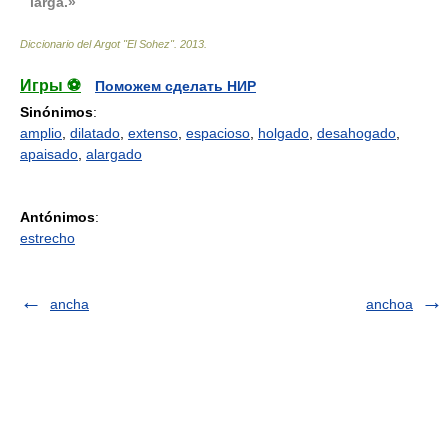
larga.»
Diccionario del Argot "El Sohez"
.
2013
.
Игры ⚽
Поможем сделать НИР
Sinónimos
:
amplio
,
dilatado
,
extenso
,
espacioso
,
holgado
,
desahogado
,
apaisado
,
alargado
Antónimos
:
estrecho
ancha
anchoa