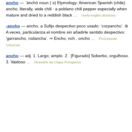
ancho
— ˈänchō noun ( s) Etymology: American Spanish (chile)
ancho, literally, wide chili : a poblano chili pepper especially when
mature and dried to a reddish black …
Useful english dictionary
-ancho
— ancho, a Sufijo despectivo poco usado: ‘corpancho’. ⊚
A veces, particulariza el nombre sin añadirle sentido despectivo:
‘garrancho, rodancha’. ⇒ Encho, nch , oncho …
Enciclopedia
Universal
ancho
— adj. 1. Largo; amplo. 2. [Figurado] Soberbo, orgulhoso.
3. Vaidoso …
Dicionário da Língua Portuguesa